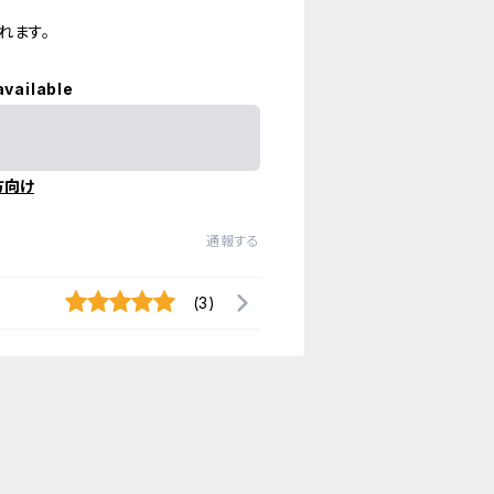
れます。
available
方向け
通報する
(3)