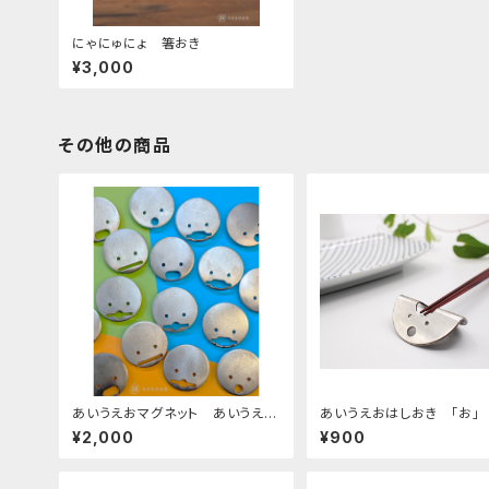
にゃにゅにょ 箸おき
¥3,000
その他の商品
あいうえおマグネット あいうえお
あいうえおはしおき 「お」
各１パッケージ
¥2,000
¥900